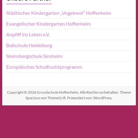
Städtischer Kindergarten „Vogelnest“ Hoffenheim
Evangelischer Kindergarten Hoffenheim
Anpfiff ins Leben e.V.
Ballschule Heidelberg
Steinsbergschule Sinsheim
Europäisches Schulfruchtprogramm
Copyright © 2026
Grundschule Hoffenheim
. Alle Rechte vorbehalten. Theme
Spacious
von ThemeGrill. Präsentiert von:
WordPress
.