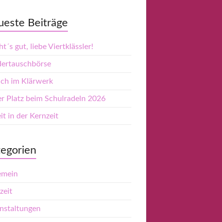
este Beiträge
t´s gut, liebe Viertklässler!
dertauschbörse
ch im Klärwerk
er Platz beim Schulradeln 2026
it in der Kernzeit
egorien
emein
zeit
nstaltungen