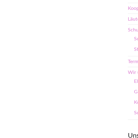
Koop
Läut
Schu
S
S
Term
Wir 
E
G
K
S
Uns