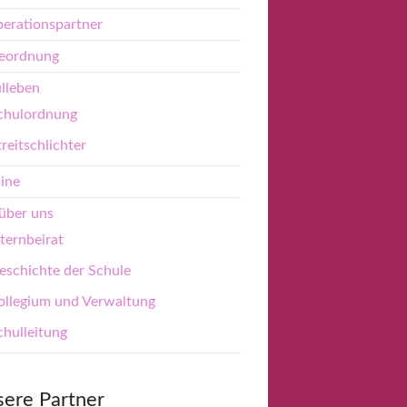
erationspartner
eordnung
lleben
chulordnung
treitschlichter
ine
über uns
lternbeirat
eschichte der Schule
ollegium und Verwaltung
chulleitung
ere Partner