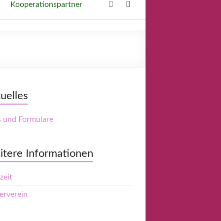
Kooperationspartner
uelles
s und Formulare
tere Informationen
zeit
erverein