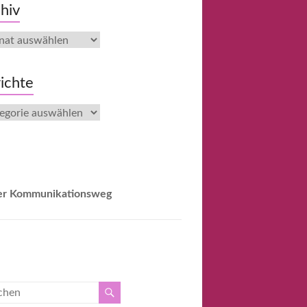
hiv
iv
ichte
chte
er Kommunikationsweg