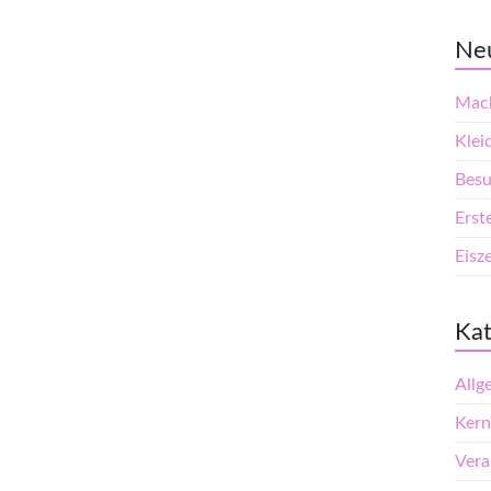
Neu
Mach
Klei
Besu
Erst
Eisze
Kat
Allg
Kern
Vera