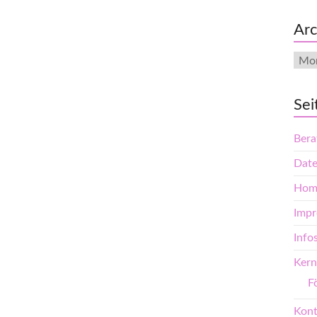
Arc
Arch
Sei
Bera
Date
Hom
Imp
Info
Kern
F
Kont