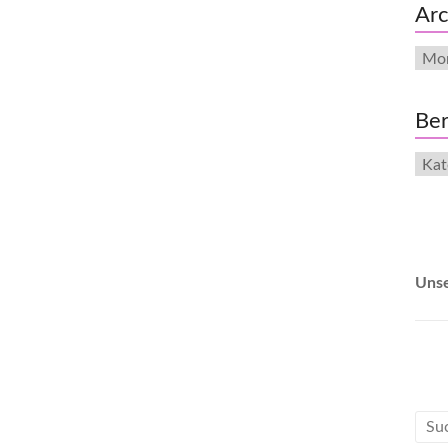
Arc
Arch
Ber
Beri
Uns