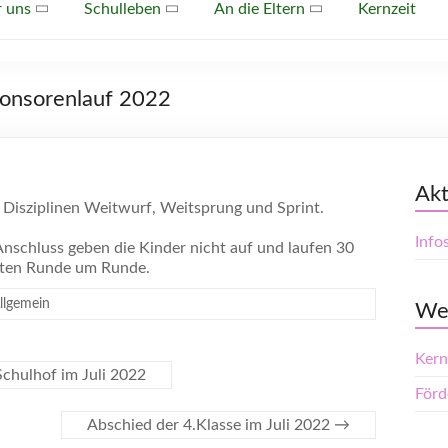
r uns
Schulleben
An die Eltern
Kernzeit
ponsorenlauf 2022
Akt
n Disziplinen Weitwurf, Weitsprung und Sprint.
Info
nschluss geben die Kinder nicht auf und laufen 30
ten Runde um Runde.
llgemein
Wei
Kern
hulhof im Juli 2022
Förd
Abschied der 4.Klasse im Juli 2022
→