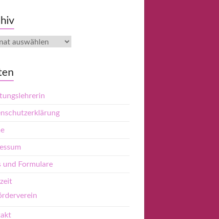
hiv
iv
ten
tungslehrerin
nschutzerklärung
e
ressum
s und Formulare
zeit
örderverein
akt