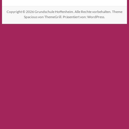
Copyright © 2026
Grundschule Hoffenheim
. Alle Rechte vorbehalten. Theme
Spacious
von ThemeGrill. Präsentiert von:
WordPress
.